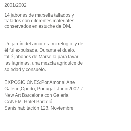
2001/2002
14 jabones de marsella tallados y
tratados con diferentes materiales
conservados en estuche de DM.
Un jardín del amor era mi refugio, y de
él fuí expulsada. Durante el duelo,
tallé jabones de Marsella para lavar
las lágrimas, una mezcla agridulce de
soledad y consuelo.
EXPOSICIONES:Por Amor al Arte
Galerie,Oporto, Portugal. Junio2002. /
New Art Barcelona con Galería
CANEM. Hotel Barceló
Sants,habitación 123. Noviembre
2002. / 48ème Salon de
Montrouge,salon européen des jeunes
créateurs.París,mayo 2003.