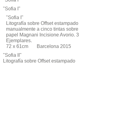
"Sofia I"
"Sofia I"
Litografía sobre Offset estampado
manualmente a cinco tintas sobre
papel Magnani Incisione Avorio. 3
Ejemplares.
72 x 61cm Barcelona 2015
"Sofia II"
Litografía sobre Offset estampado
manualmente a cinco tintas sobre
papel Arches. 4 Ejemplares.
121 x 72cm Barcelona 2015
© 2021 Marta Marugán
Arboniés